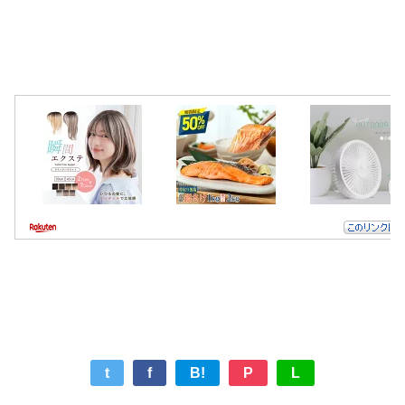
t
f
B!
P
L