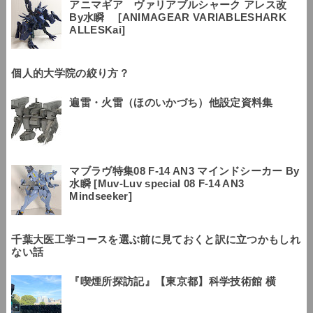
アニマギア ヴァリアブルシャーク アレス改
By水瞬 [ANIMAGEAR VARIABLESHARK
ALLESKai]
個人的大学院の絞り方？
遍雷・火雷（ほのいかづち）他設定資料集
マブラヴ特集08 F-14 AN3 マインドシーカー By
水瞬 [Muv-Luv special 08 F-14 AN3
Mindseeker]
千葉大医工学コースを選ぶ前に見ておくと訳に立つかもしれ
ない話
『喫煙所探訪記』【東京都】科学技術館 横