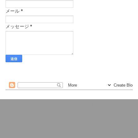
メール
*
メッセージ
*
プラリー（Plary）
QooQ