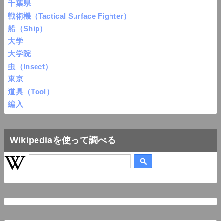
千葉県
戦術機（Tactical Surface Fighter）
船（Ship）
大学
大学院
虫（Insect）
東京
道具（Tool）
編入
Wikipediaを使って調べる