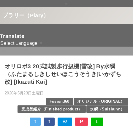
=
プラリー（Plary）
Translate
Select Language
▼
ホーム
/
水瞬（Suishunn）
/
オリロボ3 20式試製歩行扱機[雷改] By水瞬
（ふたまるしきしせいほこうそうき[いかずち
改] [Ikazuti Kai]
2020年5月23日土曜日
Fusion360
オリジナル（ORIGINAL）
完成品紹介（Finished product）
水瞬（Suishunn）
t
f
B!
P
L