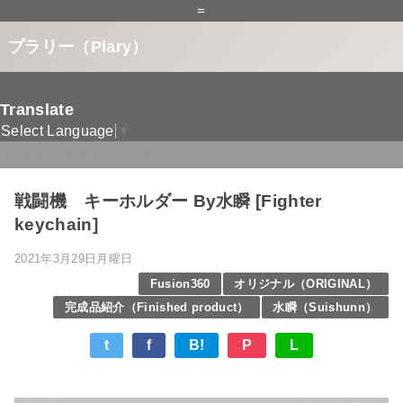
=
プラリー（Plary）
Translate
Select Language
▼
ホーム
/
水瞬（Suishunn）
/
戦闘機 キーホルダー By水瞬 [Fighter
keychain]
2021年3月29日月曜日
Fusion360
オリジナル（ORIGINAL）
完成品紹介（Finished product）
水瞬（Suishunn）
t
f
B!
P
L