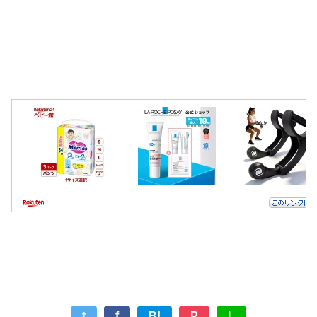
t
f
B!
P
L