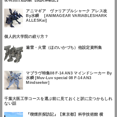
アニマギア ヴァリアブルシャーク アレス改
By水瞬 [ANIMAGEAR VARIABLESHARK
ALLESKai]
個人的大学院の絞り方？
遍雷・火雷（ほのいかづち）他設定資料集
マブラヴ特集08 F-14 AN3 マインドシーカー By
水瞬 [Muv-Luv special 08 F-14 AN3
Mindseeker]
千葉大医工学コースを選ぶ前に見ておくと訳に立つかもしれ
ない話
『喫煙所探訪記』【東京都】科学技術館 横