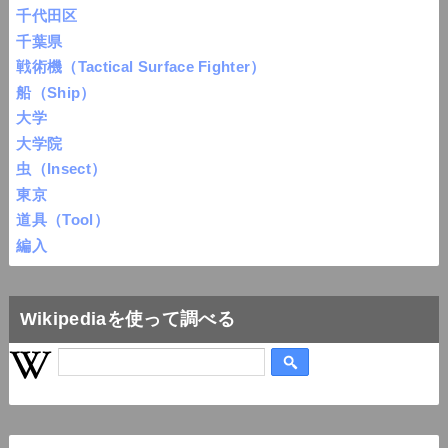
千代田区
千葉県
戦術機（Tactical Surface Fighter）
船（Ship）
大学
大学院
虫（Insect）
東京
道具（Tool）
編入
Wikipediaを使って調べる