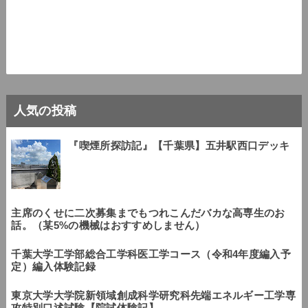
人気の投稿
『喫煙所探訪記』【千葉県】五井駅西口デッキ
主席のくせに二次募集までもつれこんだバカな高専生のお
話。（某5%の機械はおすすめしません）
千葉大学工学部総合工学科医工学コース（令和4年度編入予
定）編入体験記録
東京大学大学院新領域創成科学研究科先端エネルギー工学専
攻特別口述試験【院試体験記】