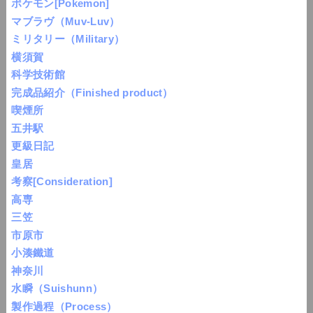
ポケモン[Pokemon]
マブラヴ（Muv-Luv）
ミリタリー（Military）
横須賀
科学技術館
完成品紹介（Finished product）
喫煙所
五井駅
更級日記
皇居
考察[Consideration]
高専
三笠
市原市
小湊鐵道
神奈川
水瞬（Suishunn）
製作過程（Process）