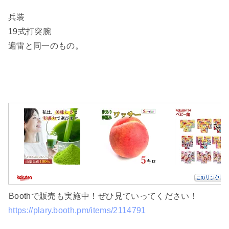
兵装
19式打突腕
遍雷と同一のもの。
Boothで販売も実施中！ぜひ見ていってください！
https://plary.booth.pm/items/2114791