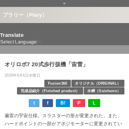
=
プラリー（Plary）
Translate
Select Language
▼
ホーム
/
水瞬（Suishunn）
/
オリロボ7 20式歩行扱機「宙雷」
2020年8月6日木曜日
Fusion360
オリジナル（ORIGINAL）
完成品紹介（Finished product）
水瞬（Suishunn）
t
f
B!
P
L
遍雷の宇宙仕様。スラスターの形が変更された。また、
ハードポイントの一部がアポジモーターに変更されてい