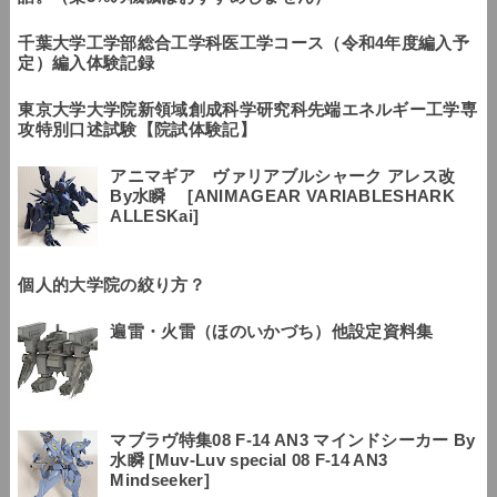
千葉大学工学部総合工学科医工学コース（令和4年度編入予
定）編入体験記録
東京大学大学院新領域創成科学研究科先端エネルギー工学専
攻特別口述試験【院試体験記】
アニマギア ヴァリアブルシャーク アレス改
By水瞬 [ANIMAGEAR VARIABLESHARK
ALLESKai]
個人的大学院の絞り方？
遍雷・火雷（ほのいかづち）他設定資料集
マブラヴ特集08 F-14 AN3 マインドシーカー By
水瞬 [Muv-Luv special 08 F-14 AN3
Mindseeker]