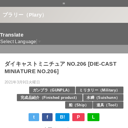
=
プラリー（Plary）
Translate
Select Language
▼
ホーム
/
道具（Tool）
/
ダイキャストミニチュア NO.206 [DIE-CAST
MINIATURE NO.206]
2021年3月9日火曜日
ガンプラ（GUNPLA）
ミリタリー（Military）
完成品紹介（Finished product）
水瞬（Suishunn）
船（Ship）
道具（Tool）
t
f
B!
P
L