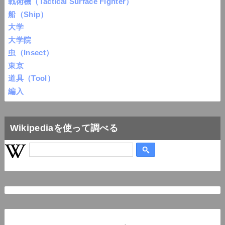
戦術機（Tactical Surface Fighter）
船（Ship）
大学
大学院
虫（Insect）
東京
道具（Tool）
編入
Wikipediaを使って調べる