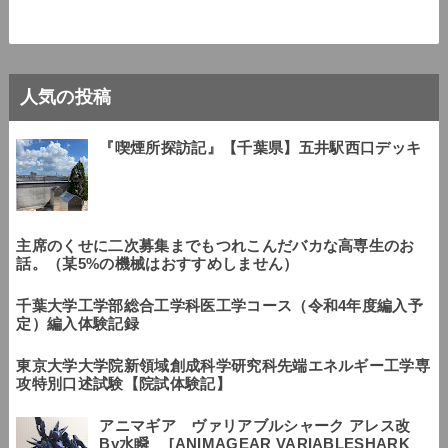
人気の投稿
『喫煙所探訪記』【千葉県】五井駅西口デッキ
主席のくせに二次募集までもつれこんだバカな高専生のお
話。（某5%の機械はおすすめしません）
千葉大学工学部総合工学科医工学コース（令和4年度編入予
定）編入体験記録
東京大学大学院新領域創成科学研究科先端エネルギー工学専
攻特別口述試験【院試体験記】
アニマギア ヴァリアブルシャーク アレス改
By水瞬 [ANIMAGEAR VARIABLESHARK